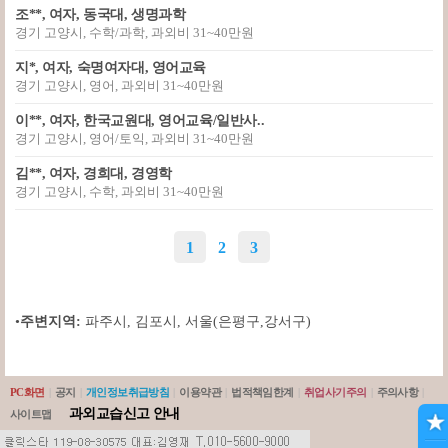
조**, 여자, 동국대, 생명과학
경기 고양시, 수학/과학, 과외비 31~40만원
지*, 여자, 숙명여자대, 영어교육
경기 고양시, 영어, 과외비 31~40만원
이**, 여자, 한국교원대, 영어교육/일반사..
경기 고양시, 영어/토익, 과외비 31~40만원
김**, 여자, 경희대, 경영학
경기 고양시, 수학, 과외비 31~40만원
1
2
3
•
주변지역:
파주시
,
김포시
,
서울(은평구,강서구)
PC화면
|
공지
|
개인정보취급방침
|
이용약관
|
법적책임한계
|
취업사기주의
|
주의사항
|
과외교습신고 안내
사이트맵