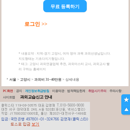
무료 등록하기
로그인 >>
* 내용요약 : 지역-경기 고양시, 여자 영어 과목 과외선생님입니다.
지도형태는 기초다지기형입니다.
* 태그: 고양시 과외연결업체 추천, 과외마스터 교사, 과외교사 빨
리 구하는 홈페이지
서울
>
고양시
>
과외비 31~40만원
> 상세내용
PC화면
|
공지
|
개인정보취급방침
|
이용약관
|
법적책임한계
|
취업사기주의
|
주의사항
|
과외교습신고 안내
사이트맵