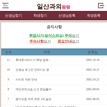
일산과외
팡팡
선생님찾기
학생찾기
선생님등록
학생등록
공지사항
취업사기(보이스피싱) 주의
보기
주의사항
보기
중요안내
보기
번호
제목
등록일
11
휴대폰서비스가 해당 업체 ...
2002-10-19
10
선생님 로그인 안되시는 분
2002-10-21
9
사이트 개편 안내
2002-10-21
8
개인과외교습 신고 문답풀이
2002-09-05
7
랭키닷컴 과외 부문 1위 달성
2002-08-05