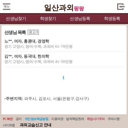
일산과외
팡팡
선생님찾기
학생찾기
선생님등록
학생등록
선생님 목록
노**, 여자, 홍콩대, 경영학
경기 고양시, 영어/수학, 과외비 61~70만원
김**, 여자, 동국대, 한의학
경기 고양시, 영어/수학, 과외비 41~50만원
1
•
주변지역:
파주시
,
김포시
,
서울(은평구,강서구)
PC화면
|
공지
|
개인정보취급방침
|
이용약관
|
법적책임한계
|
취업사기주의
|
주의사항
|
과외교습신고 안내
사이트맵