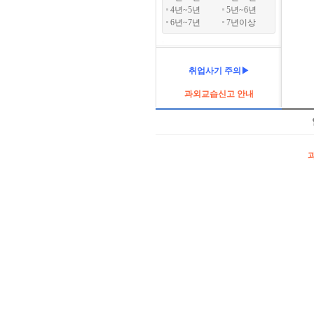
4년~5년
5년~6년
6년~7년
7년이상
취업사기 주의▶
과외교습신고 안내