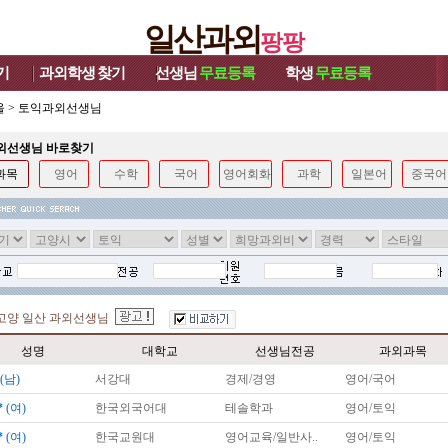
일산과외
팡팡
기
과외학생
찾기
선생님
무료등록
학생
무료등록
울
>
토익과외선생님
과외선생님 바로찾기
과목
영어
수학
국어
영어회화
과학
일본어
중국어
고양 일산 과외선생님
성명
대학교
선생님전공
과외과목
(남)
서강대
경제/경영
영어/국어
*
(여)
한국외국어대
테솔학과
영어/토익
*
(여)
한국교원대
영어교육/일반사..
영어/토익