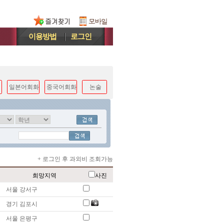
이용방법
로그인
일본어회화
중국어회화
논술
+ 로그인 후 과외비 조회가능
희망지역
사진
서울 강서구
경기 김포시
서울 은평구