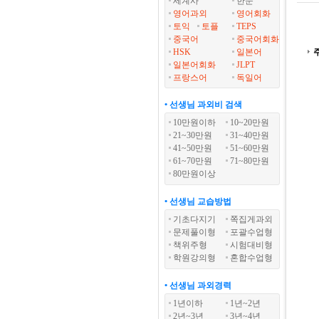
세계사
한문
영어과외
영어회화
토익
토플
TEPS
중국어
중국어회화
HSK
일본어
일본어회화
JLPT
프랑스어
독일어
• 선생님 과외비 검색
10만원이하
10~20만원
21~30만원
31~40만원
41~50만원
51~60만원
61~70만원
71~80만원
80만원이상
• 선생님 교습방법
기초다지기
쪽집게과외
문제풀이형
포괄수업형
책위주형
시험대비형
학원강의형
혼합수업형
• 선생님 과외경력
1년이하
1년~2년
2년~3년
3년~4년