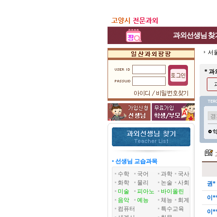
과외선생님
찾
서
* 
• 선생님 교습과목
수학
국어
과학
국사
화학
물리
논술
사회
권*
미술
피아노
바이올린
이*
음악
예능
체능
회계
컴퓨터
특수교육
이*