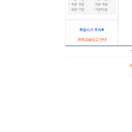
4년~5년
5년~6년
6년~7년
7년이상
취업사기 주의▶
과외교습신고 안내