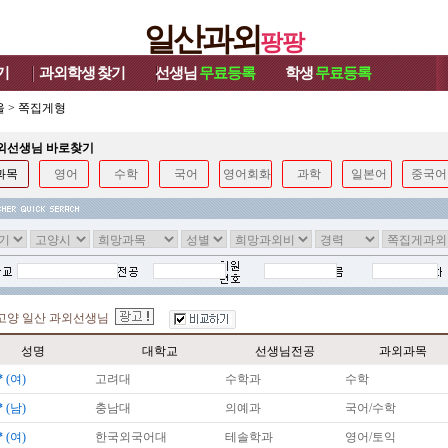
일산과외
팡팡
기
과외학생
찾기
선생님
무료등록
학생
무료등록
울
>
쪽집게형
과외선생님 바로찾기
과목
영어
수학
국어
영어회화
과학
일본어
중국어
고양 일산 과외선생님
성명
대학교
선생님전공
과외과목
*
(여)
고려대
수학과
수학
*
(남)
충남대
의예과
국어/수학
*
(여)
한국외국어대
테솔학과
영어/토익