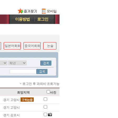
이용방법
로그인
일본어회화
중국어회화
논술
+ 로그인 후 과외비 조회가능
희망지역
사진
경기 고양시
구하는중
경기 고양시
경기 김포시