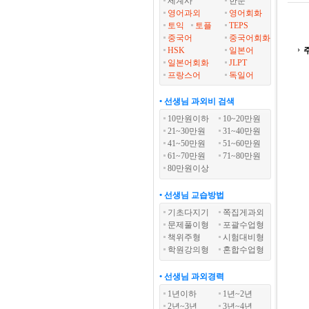
세계사
한문
영어과외
영어회화
토익
토플
TEPS
중국어
중국어회화
HSK
일본어
일본어회화
JLPT
프랑스어
독일어
• 선생님 과외비 검색
10만원이하
10~20만원
21~30만원
31~40만원
41~50만원
51~60만원
61~70만원
71~80만원
80만원이상
• 선생님 교습방법
기초다지기
쪽집게과외
문제풀이형
포괄수업형
책위주형
시험대비형
학원강의형
혼합수업형
• 선생님 과외경력
1년이하
1년~2년
2년~3년
3년~4년