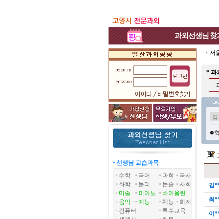
과외선생님
찾
서
* 
• 선생님 교습과목
수학
국어
과학
국사
화학
물리
논술
사회
김*
미술
피아노
바이올린
최*
음악
예능
체능
회계
컴퓨터
특수교육
이*